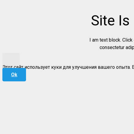
Site I
I am text block. Click
consectetur adipi
Этот сайт использует куки для улучшения вашего опыта. 
Ok